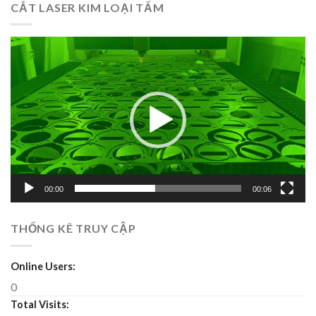
CẮT LASER KIM LOẠI TẤM
Trình
chơi
Video
00:00
00:06
THỐNG KÊ TRUY CẬP
Online Users:
0
Total Visits: