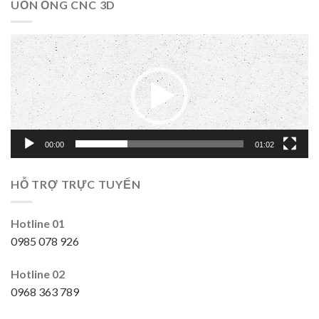
UỐN ỐNG CNC 3D
Trình
chơi
Video
00:00
01:02
HỖ TRỢ TRỰC TUYẾN
Hotline 01
0985 078 926
Hotline 02
0968 363 789