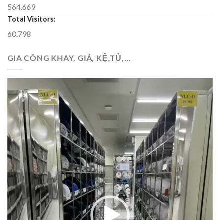
564.669
Total Visitors:
60.798
GIA CÔNG KHAY, GIÁ, KỆ,TỦ,…
Trình
chơi
Video