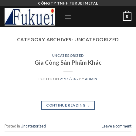
Skip
CÔNG TY TNHH FUKUEI METAL
to
0
content
CATEGORY ARCHIVES:
UNCATEGORIZED
UNCATEGORIZED
Gia Công Sản Phẩm Khác
POSTED ON
21/01/2022
BY
ADMIN
CONTINUE READING
→
Posted in
Uncategorized
Leave a comment