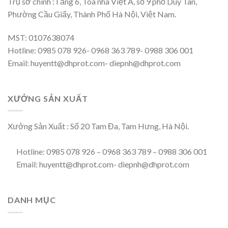
Trụ sở chính :Tầng 6, Tòa nhà Việt Á, số 9 phố Duy Tân,
Phường Cầu Giấy, Thành Phố Hà Nội, Việt Nam.
MST: 0107638074
Hotline: 0985 078 926- 0968 363 789- 0988 306 001
Email: huyentt@dhprot.com- diepnh@dhprot.com
XƯỞNG SẢN XUẤT
Xưởng Sản Xuất : Số 20 Tam Đa, Tam Hưng, Hà Nội.
Hotline: 0985 078 926 – 0968 363 789 – 0988 306 001
Email: huyentt@dhprot.com- diepnh@dhprot.com
DANH MỤC