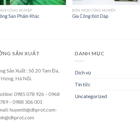
NOX CÔNG NGHIỆP
BỒN INOX CÔNG NGHIỆP
Công Sản Phẩm Khác
Gia Công Đột Dập
ỞNG SẢN XUẤT
DANH MỤC
g Sản Xuất : Số 20 Tam Đa,
Dịch vụ
 Hưng, Hà Nội.
Tin tức
tline: 0985 078 926 – 0968
Uncategorized
789 – 0988 306 001
ail: huyentt@dhprot.com-
pnh@dhprot.com