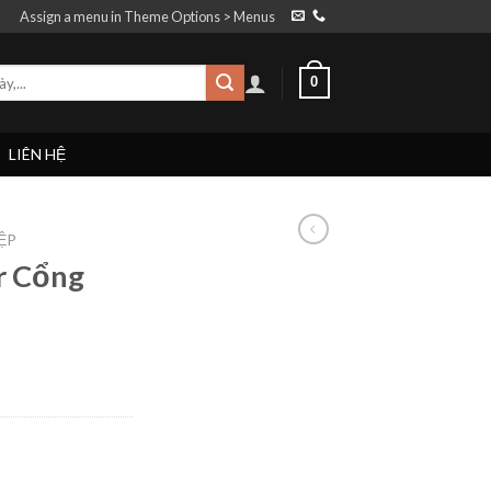
Assign a menu in Theme Options > Menus
0
LIÊN HỆ
ỆP
er Cổng