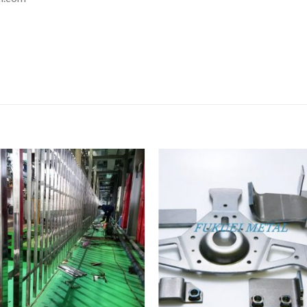
Add
A
to
to
wishlist
wishl