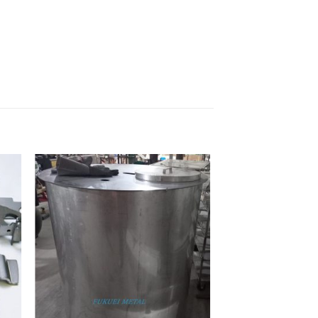
dd
Add
to
ist
wishlist