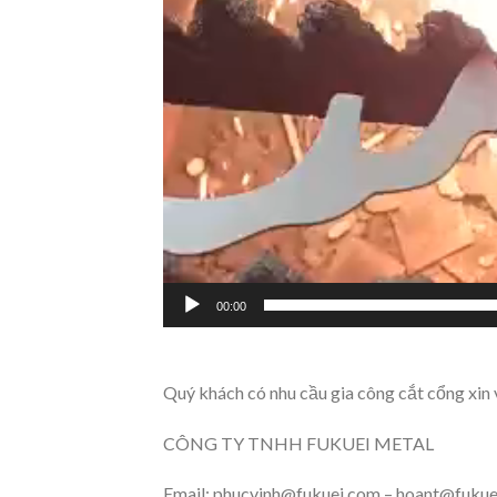
00:00
Quý khách có nhu cầu gia công cắt cổng xin v
CÔNG TY TNHH FUKUEI METAL
Email: phucvinh@fukuei.com – hoant@fuku