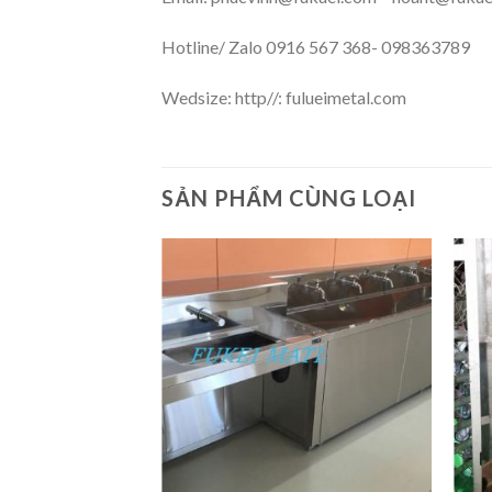
Hotline/ Zalo 0916 567 368- 098363789
Wedsize: http//: fulueimetal.com
SẢN PHẨM CÙNG LOẠI
Add
Add
to
to
wishlist
wishlist