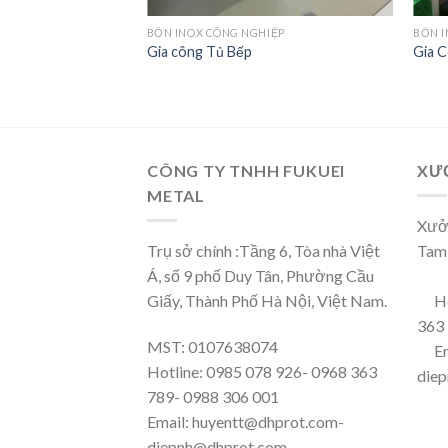
IỆP
BỒN INOX CÔNG NGHIỆP
BỒN I
Gia công Tủ Bếp
Gia 
CÔNG TY TNHH FUKUEI
XƯ
METAL
Xưởn
Trụ sở chính :Tầng 6, Tòa nhà Việt
Tam
Á, số 9 phố Duy Tân, Phường Cầu
Giấy, Thành Phố Hà Nội, Việt Nam.
Ho
363 
MST: 0107638074
Em
Hotline: 0985 078 926- 0968 363
die
789- 0988 306 001
Email: huyentt@dhprot.com-
diepnh@dhprot.com