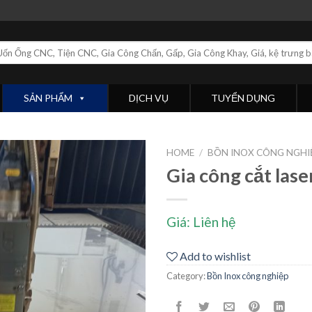
SẢN PHẨM
DỊCH VỤ
TUYỂN DỤNG
HOME
/
BỒN INOX CÔNG NGHI
Gia công cắt las
Add
to
wishlist
Giá: Liên hệ
Add to wishlist
Category:
Bồn Inox công nghiệp