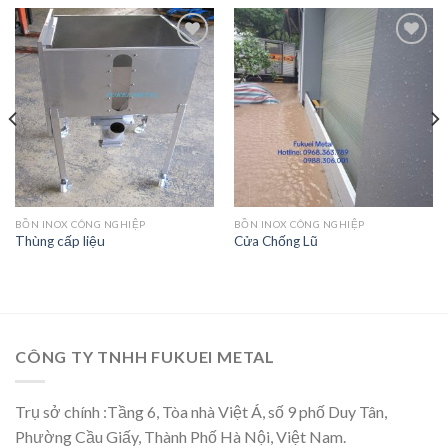
Add
Add
to
to
wishlist
wishlist
BỒN INOX CÔNG NGHIỆP
BỒN INOX CÔNG NGHIỆP
Thùng cấp liệu
Cửa Chống Lũ
CÔNG TY TNHH FUKUEI METAL
Trụ sở chính :Tầng 6, Tòa nhà Việt Á, số 9 phố Duy Tân,
Phường Cầu Giấy, Thành Phố Hà Nội, Việt Nam.