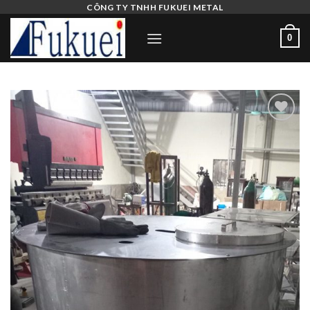
Skip
CÔNG TY TNHH FUKUEI METAL
to
0
content
Add
to
wishlist