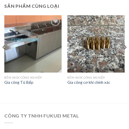
SẢN PHẨM CÙNG LOẠI
Add
Add
to
to
wishlist
wishlist
BỒN INOX CÔNG NGHIỆP
BỒN INOX CÔNG NGHIỆP
Gia công Tủ Bếp
Gia công cơ khí chính xác
CÔNG TY TNHH FUKUEI METAL