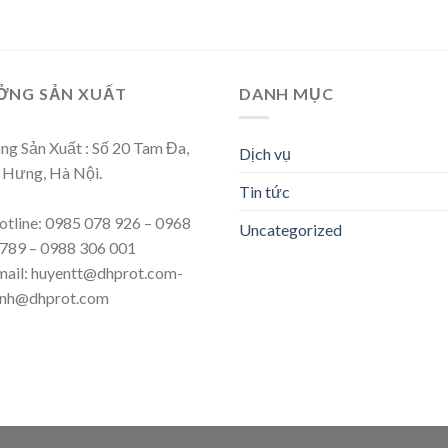
ỞNG SẢN XUẤT
DANH MỤC
g Sản Xuất : Số 20 Tam Đa,
Dịch vụ
 Hưng, Hà Nội.
Tin tức
tline: 0985 078 926 – 0968
Uncategorized
789 – 0988 306 001
ail: huyentt@dhprot.com-
pnh@dhprot.com