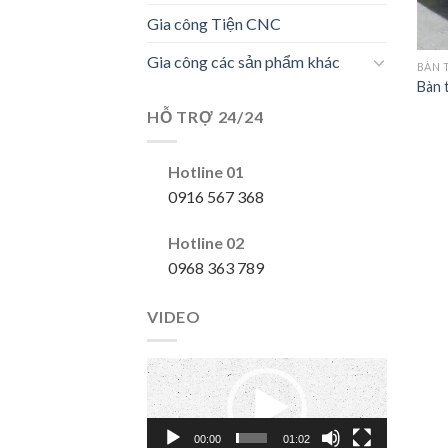
Gia công Tiện CNC
Gia công các sản phẩm khác
BÀN 
Bàn 
HỖ TRỢ 24/24
Hotline 01
0916 567 368
Hotline 02
0968 363 789
VIDEO
Trình
chơi
Video
00:00
01:02