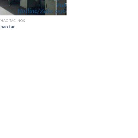
THAO TÁC INOX
thao tác