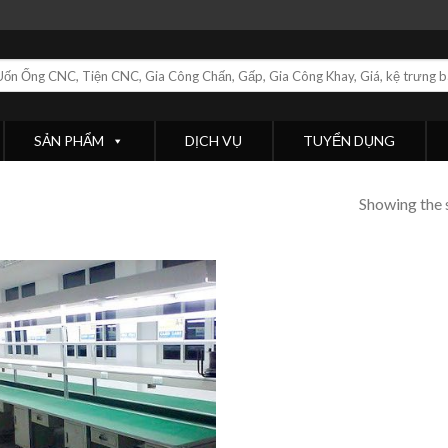
SẢN PHẨM
DỊCH VỤ
TUYỂN DỤNG
Showing the s
Add
to
wishlist