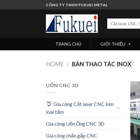
Skip
CÔNG TY TNHH FUKUEI METAL
to
content
Search
for:
TRANG CHỦ
GIỚI THIỆU
HOME
/
BÀN THAO TÁC INOX
UỐN CNC 3D
Gia công Cắt laser CNC kim
loại tấm
Gia công Uốn Ống CNC 3D
Gia công chấn gấp CNC