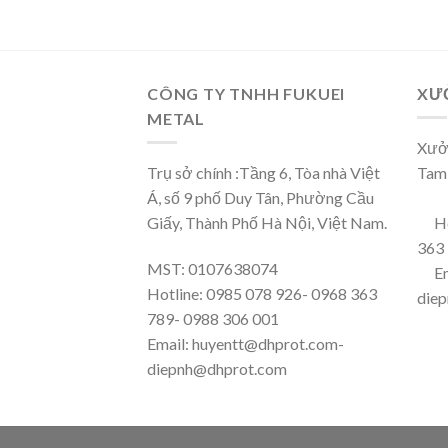
CÔNG TY TNHH FUKUEI
XƯ
METAL
Xưởn
Trụ sở chính :Tầng 6, Tòa nhà Việt
Tam
Á, số 9 phố Duy Tân, Phường Cầu
Giấy, Thành Phố Hà Nội, Việt Nam.
Ho
363 
MST: 0107638074
Em
Hotline: 0985 078 926- 0968 363
die
789- 0988 306 001
Email: huyentt@dhprot.com-
diepnh@dhprot.com