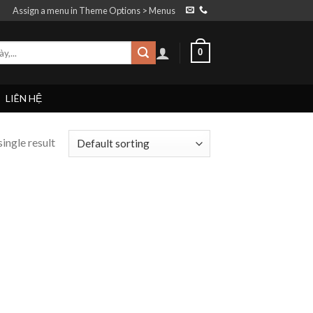
Assign a menu in Theme Options > Menus
0
LIÊN HỆ
ingle result